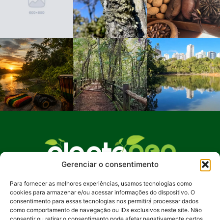
Gerenciar o consentimento
Para fornecer as melhores experiências, usamos tecnologias como
No Plante Geo Notícias, buscamos promover
cookies para armazenar e/ou acessar informações do dispositivo. O
uma compreensão mais profunda das questões
consentimento para essas tecnologias nos permitirá processar dados
ambientais, incentivando ações sustentáveis e
como comportamento de navegação ou IDs exclusivos neste site. Não
consentir ou retirar o consentimento pode afetar negativamente certos