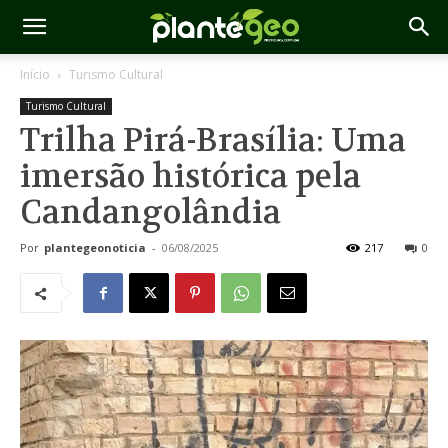
Início
Turismo Cultural
Turismo Cultural
Trilha Pirá-Brasília: Uma
imersão histórica pela
Candangolândia
Por
plantegeonoticia
-
06/08/2025
217
0