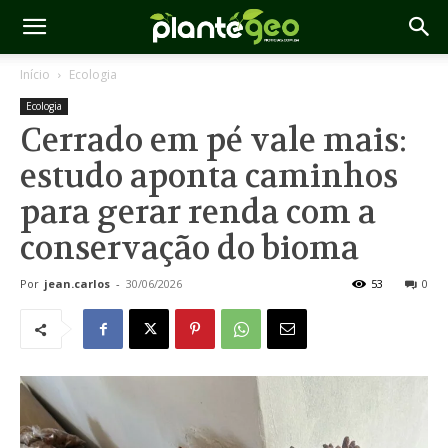
Início
Ecologia
Ecologia
Cerrado em pé vale mais:
estudo aponta caminhos
para gerar renda com a
conservação do bioma
Por
jean.carlos
-
30/06/2026
53
0