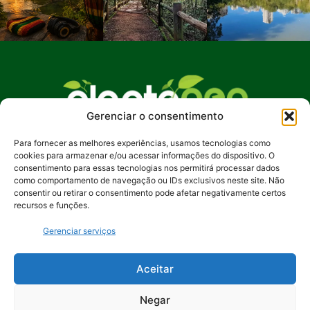
Gerenciar o consentimento
Para fornecer as melhores experiências, usamos tecnologias como
No Plante Geo Notícias, buscamos promover
cookies para armazenar e/ou acessar informações do dispositivo. O
uma compreensão mais profunda das questões
consentimento para essas tecnologias nos permitirá processar dados
ambientais, incentivando ações sustentáveis e
como comportamento de navegação ou IDs exclusivos neste site. Não
consentir ou retirar o consentimento pode afetar negativamente certos
despertando o interesse pela preservação de
recursos e funções.
nosso planeta. Junte-se a nós na jornada rumo a
um futuro mais verde e equilibrado.
Gerenciar serviços
Contato:
contato@plantegeonoticias.com.br
Aceitar
Negar