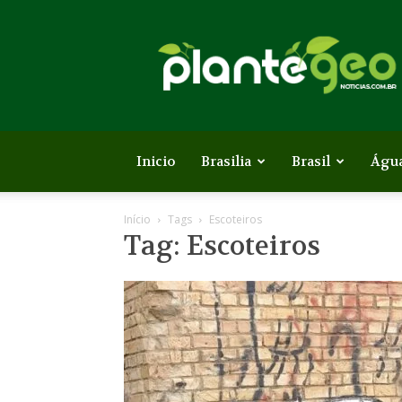
Plante
Geo
Inicio
Brasilia
Brasil
Águ
Início
Tags
Escoteiros
Tag: Escoteiros