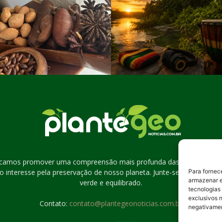
scamos promover uma compreensão mais profunda das questões amb
o interesse pela preservação de nosso planeta. Junte-se a nós na j
Para fornec
armazenar e
verde e equilibrado.
tecnologias
exclusivos n
Contato:
contato@plantegeonoticias.com.br
negativamen