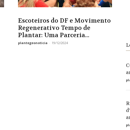
Escoteiros do DF e Movimento
Regenerativo Tempo de
Plantar: Uma Parceria...
plantegeonoticia
-
19/12/2024
L
C
a
pl
R
d
a
pl