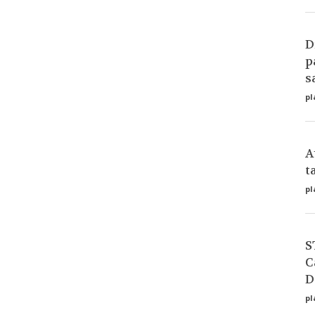
D
p
s
pl
A
t
pl
S
C
D
pl