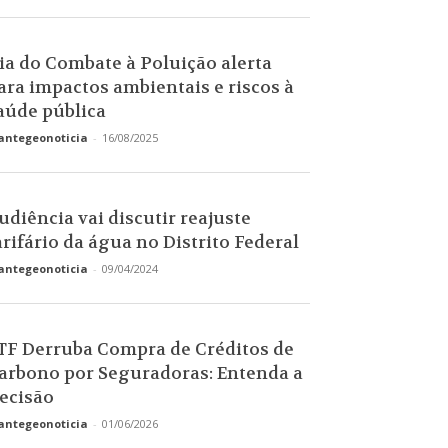
ia do Combate à Poluição alerta
ara impactos ambientais e riscos à
aúde pública
antegeonoticia
-
16/08/2025
udiência vai discutir reajuste
arifário da água no Distrito Federal
antegeonoticia
-
09/04/2024
TF Derruba Compra de Créditos de
arbono por Seguradoras: Entenda a
ecisão
antegeonoticia
-
01/06/2026