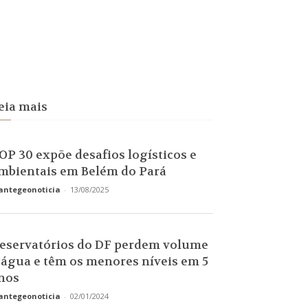
eia mais
OP 30 expõe desafios logísticos e
mbientais em Belém do Pará
antegeonoticia
-
13/08/2025
eservatórios do DF perdem volume
’água e têm os menores níveis em 5
nos
antegeonoticia
-
02/01/2024