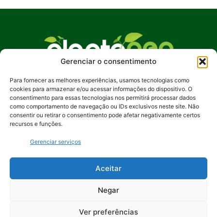
Gerenciar o consentimento
Para fornecer as melhores experiências, usamos tecnologias como
No Plante Geo Notícias, buscamos promover
cookies para armazenar e/ou acessar informações do dispositivo. O
uma compreensão mais profunda das questões
consentimento para essas tecnologias nos permitirá processar dados
ambientais, incentivando ações sustentáveis e
como comportamento de navegação ou IDs exclusivos neste site. Não
consentir ou retirar o consentimento pode afetar negativamente certos
despertando o interesse pela preservação de
recursos e funções.
nosso planeta. Junte-se a nós na jornada rumo a
um futuro mais verde e equilibrado.
Gerenciar serviços
Contato:
contato@plantegeonoticias.com.br
Aceitar
Negar
Ver preferências