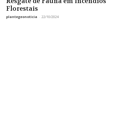
Resgate de Fauna em Incêndios
Florestais
plantegeonoticia
-
22/10/2024