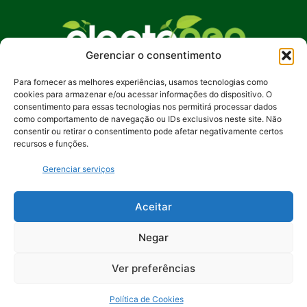
Gerenciar o consentimento
Para fornecer as melhores experiências, usamos tecnologias como
No Plante Geo Notícias, buscamos promover
cookies para armazenar e/ou acessar informações do dispositivo. O
uma compreensão mais profunda das questões
consentimento para essas tecnologias nos permitirá processar dados
ambientais, incentivando ações sustentáveis e
como comportamento de navegação ou IDs exclusivos neste site. Não
consentir ou retirar o consentimento pode afetar negativamente certos
despertando o interesse pela preservação de
recursos e funções.
nosso planeta. Junte-se a nós na jornada rumo a
um futuro mais verde e equilibrado.
Gerenciar serviços
Contato:
contato@plantegeonoticias.com.br
Aceitar
Negar
Ver preferências
Política de Cookies
© 2024 Plante Geo Notícias. Feito por
Uios - Soluções Digitais