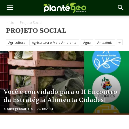
Início
Projeto Social
PROJETO SOCIAL
Agricultura
Agricultura e Meio Ambiente
Água
Amazônia
Você é convidado para o II Encontro
da Estratégia Alimenta Cidades! ️
plantegeonoticia
-
29/10/2024