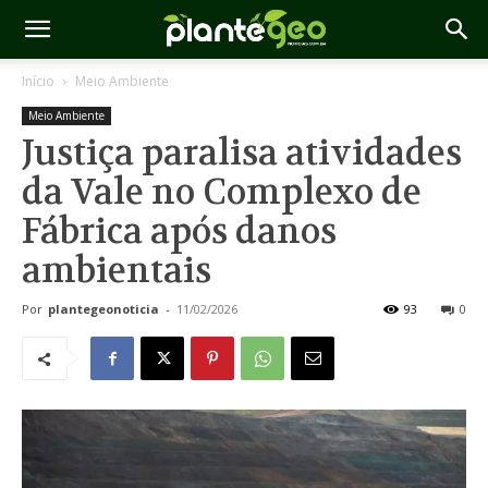
Início
Meio Ambiente
Meio Ambiente
Justiça paralisa atividades
da Vale no Complexo de
Fábrica após danos
ambientais
Por
plantegeonoticia
-
11/02/2026
93
0