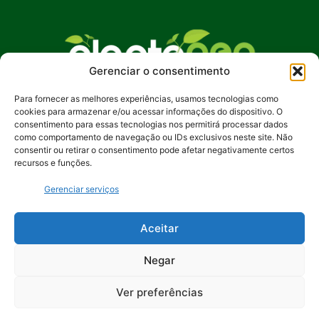
Gerenciar o consentimento
Para fornecer as melhores experiências, usamos tecnologias como
No Plante Geo Notícias, buscamos promover
cookies para armazenar e/ou acessar informações do dispositivo. O
uma compreensão mais profunda das questões
consentimento para essas tecnologias nos permitirá processar dados
ambientais, incentivando ações sustentáveis e
como comportamento de navegação ou IDs exclusivos neste site. Não
consentir ou retirar o consentimento pode afetar negativamente certos
despertando o interesse pela preservação de
recursos e funções.
nosso planeta. Junte-se a nós na jornada rumo a
um futuro mais verde e equilibrado.
Gerenciar serviços
Contato:
contato@plantegeonoticias.com.br
Aceitar
Negar
Ver preferências