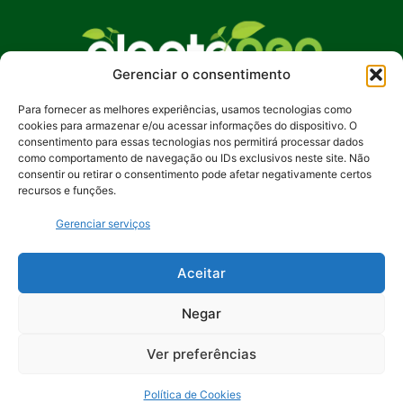
Gerenciar o consentimento
Para fornecer as melhores experiências, usamos tecnologias como
No Plante Geo Notícias, buscamos promover
cookies para armazenar e/ou acessar informações do dispositivo. O
uma compreensão mais profunda das questões
consentimento para essas tecnologias nos permitirá processar dados
ambientais, incentivando ações sustentáveis e
como comportamento de navegação ou IDs exclusivos neste site. Não
consentir ou retirar o consentimento pode afetar negativamente certos
despertando o interesse pela preservação de
recursos e funções.
nosso planeta. Junte-se a nós na jornada rumo a
um futuro mais verde e equilibrado.
Gerenciar serviços
Contato:
contato@plantegeonoticias.com.br
Aceitar
Negar
Ver preferências
Política de Cookies
© 2024 Plante Geo Notícias. Feito por
Uios - Soluções Digitais