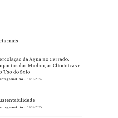
eia mais
ercolação da Água no Cerrado:
mpactos das Mudanças Climáticas e
o Uso do Solo
antegeonoticia
-
11/10/2024
ustentabilidade
antegeonoticia
-
11/02/2025