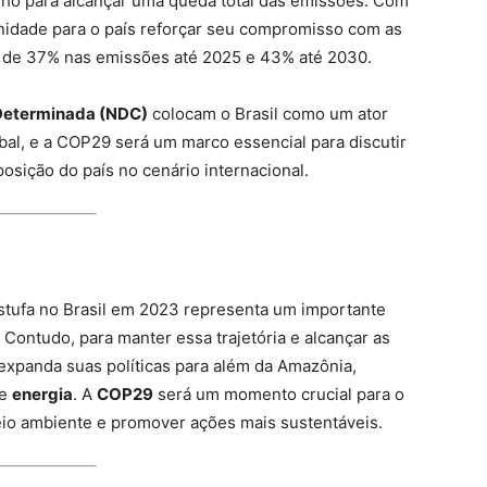
nho para alcançar uma queda total das emissões. Com
idade para o país reforçar seu compromisso com as
o de 37% nas emissões até 2025 e 43% até 2030.
Determinada (NDC)
colocam o Brasil como um ator
al, e a COP29 será um marco essencial para discutir
posição do país no cenário internacional.
stufa no Brasil em 2023 representa um importante
 Contudo, para manter essa trajetória e alcançar as
 expanda suas políticas para além da Amazônia,
e
energia
. A
COP29
será um momento crucial para o
io ambiente e promover ações mais sustentáveis.