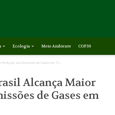
a
Ecologia
Meio Ambiente
COP30
ior Redução nas Emissões de Gases em 15...
Brasil Alcança Maior
issões de Gases em