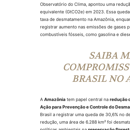
Observatório do Clima, apontou uma redução
equivalente (GtCO2e) em 2023. Essa queda 
taxa de desmatamento na Amazônia, enqua
registrar aumento nas emissões de gases po
combustíveis fósseis, como gasolina e dies
SAIBA M
COMPROMISSO
BRASIL NO 
A
Amazônia
tem papel central na
redução 
Ação para Prevenção e Controle do Desm
Brasil a registrar uma queda de 30,6% no
redução, uma área de 6.288 km² foi desmata
políticas ambientais na
preservação florest