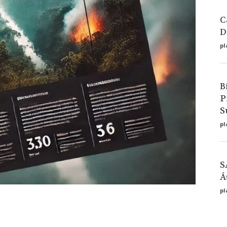
C
D
pl
B
P
S
pl
S
Á
pl