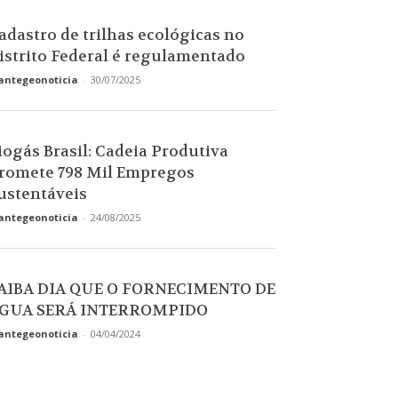
adastro de trilhas ecológicas no
istrito Federal é regulamentado
antegeonoticia
-
30/07/2025
iogás Brasil: Cadeia Produtiva
romete 798 Mil Empregos
ustentáveis
antegeonoticia
-
24/08/2025
AIBA DIA QUE O FORNECIMENTO DE
GUA SERÁ INTERROMPIDO
antegeonoticia
-
04/04/2024