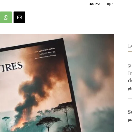
251
1
L
P
I
d
pl
S
pl