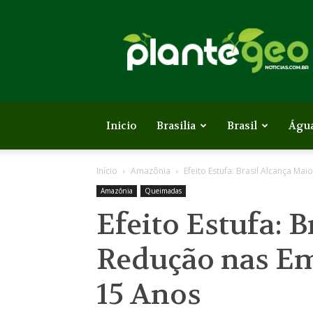
Plante
Geo
Inicio
Brasilia
Brasil
Águ
Início
Amazônia
Efeito Estufa: Brasil Alcança Ma
Amazônia
Queimadas
Efeito Estufa: 
Redução nas Em
15 Anos