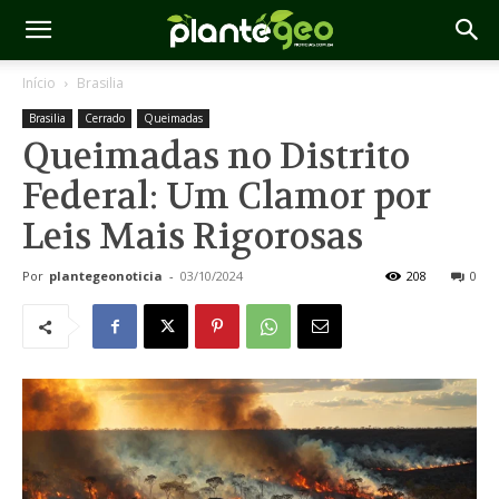
Início
Brasilia
Brasilia
Cerrado
Queimadas
Queimadas no Distrito
Federal: Um Clamor por
Leis Mais Rigorosas
Por
plantegeonoticia
-
03/10/2024
208
0