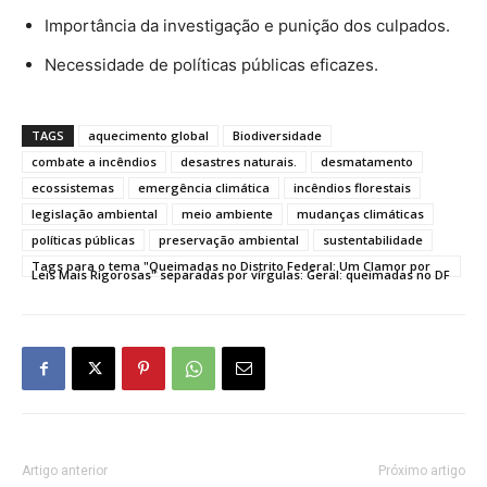
Importância da investigação e punição dos culpados.
Necessidade de políticas públicas eficazes.
TAGS
aquecimento global
Biodiversidade
combate a incêndios
desastres naturais.
desmatamento
ecossistemas
emergência climática
incêndios florestais
legislação ambiental
meio ambiente
mudanças climáticas
políticas públicas
preservação ambiental
sustentabilidade
Tags para o tema "Queimadas no Distrito Federal: Um Clamor por
Leis Mais Rigorosas" separadas por vírgulas: Geral: queimadas no DF
Artigo anterior
Próximo artigo