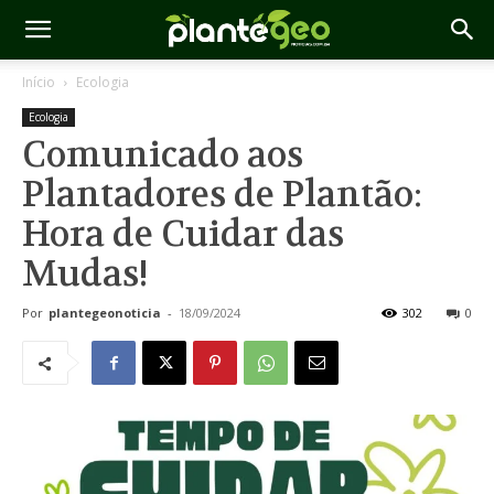
Início
Ecologia
Ecologia
Comunicado aos
Plantadores de Plantão:
Hora de Cuidar das
Mudas!
Por
plantegeonoticia
-
18/09/2024
302
0