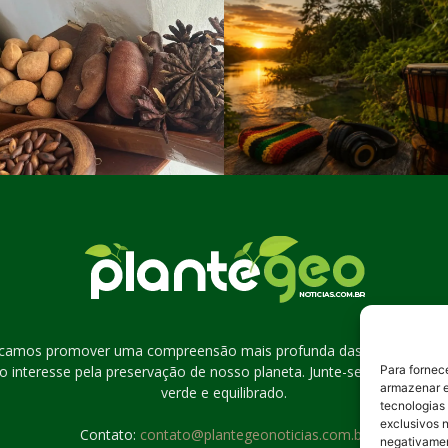
scamos promover uma compreensão mais profunda das questões amb
o interesse pela preservação de nosso planeta. Junte-se a nós na j
Para fornec
armazenar e
verde e equilibrado.
tecnologias
exclusivos n
Contato:
contato@plantegeonoticias.com.br
negativamen