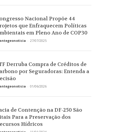
ongresso Nacional Propõe 44
rojetos que Enfraquecem Políticas
mbientais em Pleno Ano de COP30
antegeonoticia
-
27/07/2025
TF Derruba Compra de Créditos de
arbono por Seguradoras: Entenda a
ecisão
antegeonoticia
-
01/06/2026
acia de Contenção na DF-250 São
itais Para a Preservação dos
ecursos Hídricos
antegeonoticia
-
11/01/2024