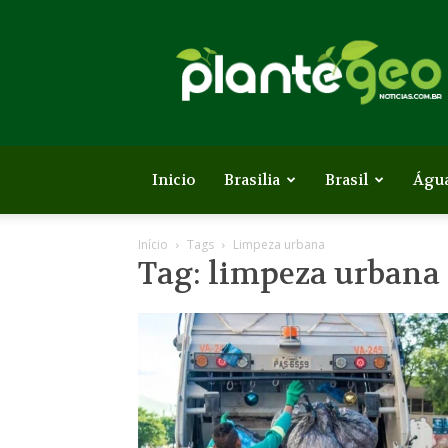
Plante
Geo
Inicio
Brasilia
Brasil
Águ
Início
Tags
Limpeza urbana
Tag: limpeza urbana