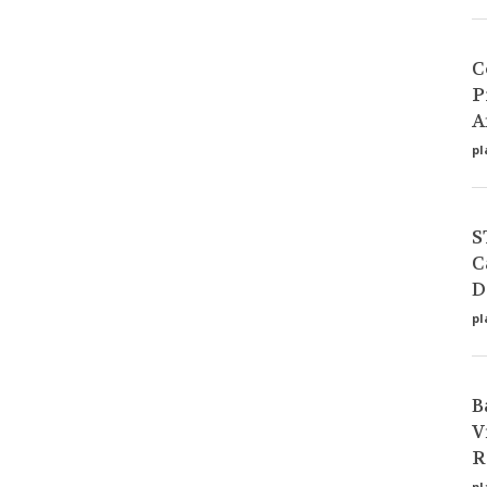
C
P
A
pl
S
C
D
pl
B
V
R
pl