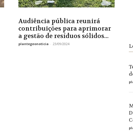
Audiência pública reunirá
contribuições para aprimorar
a gestão de resíduos sólidos...
plantegeonoticia
-
23/09/2024
L
T
d
pl
M
D
C
pl