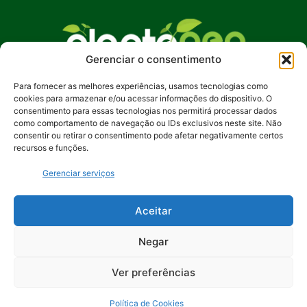
Gerenciar o consentimento
Para fornecer as melhores experiências, usamos tecnologias como
No Plante Geo Notícias, buscamos promover
cookies para armazenar e/ou acessar informações do dispositivo. O
uma compreensão mais profunda das questões
consentimento para essas tecnologias nos permitirá processar dados
ambientais, incentivando ações sustentáveis e
como comportamento de navegação ou IDs exclusivos neste site. Não
consentir ou retirar o consentimento pode afetar negativamente certos
despertando o interesse pela preservação de
recursos e funções.
nosso planeta. Junte-se a nós na jornada rumo a
um futuro mais verde e equilibrado.
Gerenciar serviços
Contato:
contato@plantegeonoticias.com.br
Aceitar
Negar
Ver preferências
Política de Cookies
© 2024 Plante Geo Notícias. Feito por
Uios - Soluções Digitais