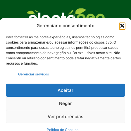
Gerenciar o consentimento
Para fornecer as melhores experiências, usamos tecnologias como
No Plante Geo Notícias, buscamos promover
cookies para armazenar e/ou acessar informações do dispositivo. O
uma compreensão mais profunda das questões
consentimento para essas tecnologias nos permitirá processar dados
ambientais, incentivando ações sustentáveis e
como comportamento de navegação ou IDs exclusivos neste site. Não
consentir ou retirar o consentimento pode afetar negativamente certos
despertando o interesse pela preservação de
recursos e funções.
nosso planeta. Junte-se a nós na jornada rumo a
um futuro mais verde e equilibrado.
Gerenciar serviços
Contato:
contato@plantegeonoticias.com.br
Aceitar
Negar
Ver preferências
Política de Cookies
© 2024 Plante Geo Notícias. Feito por
Uios - Soluções Digitais